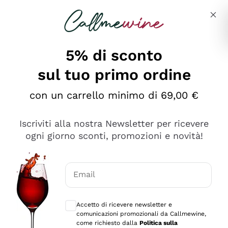
Salta al contenuto principale
Descrivi cosa stai cercando
5% di sconto
sul tuo primo ordine
Ottimo
con un carrello minimo di 69,00 €
4,5
/5
2.561
Iscriviti alla nostra Newsletter per ricevere
recensioni
ogni giorno sconti, promozioni e novità!
Le nostre recensioni a 4 e 5 stelle.
Clicca qui per leggerle tutte >
Email
Precedente
Successivo
Consensi opzionali per ricevere comunica
Accetto di ricevere newsletter e
Oggi
comunicazioni promozionali da Callmewine,
Acquisto semplice nelle modalità, gestito con rapidità e
come richiesto dalla
Politica sulla