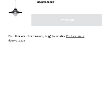
professionalità
riservatezza
Acquirente verificato
Iscrivimi
Ieri
Seri affidabili
Per ulteriori informazioni, leggi la nostra
Politica sulla
riservatezza
Acquirente verificato
Ieri
Il catalogo offre moltissime possibilità di scelta tra tanti
prodotti diversi e con un ampio range di prezzo. Le
indicazioni dei consulenti sono estremamente chiare e
conformi alle caratteristiche dei prodotti acquistati
Acquirente verificato