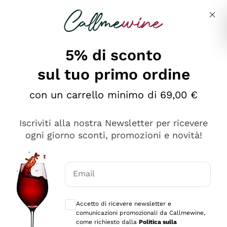
Salta al contenuto principale
Descrivi cosa stai cercando
5% di sconto
sul tuo primo ordine
Ottimo
con un carrello minimo di 69,00 €
4,5
/5
2.561
Iscriviti alla nostra Newsletter per ricevere
recensioni
ogni giorno sconti, promozioni e novità!
Le nostre recensioni a 4 e 5 stelle.
Clicca qui per leggerle tutte >
Email
Precedente
Successivo
Consensi opzionali per ricevere comunica
Accetto di ricevere newsletter e
Oggi
comunicazioni promozionali da Callmewine,
Acquisto semplice nelle modalità, gestito con rapidità e
come richiesto dalla
Politica sulla