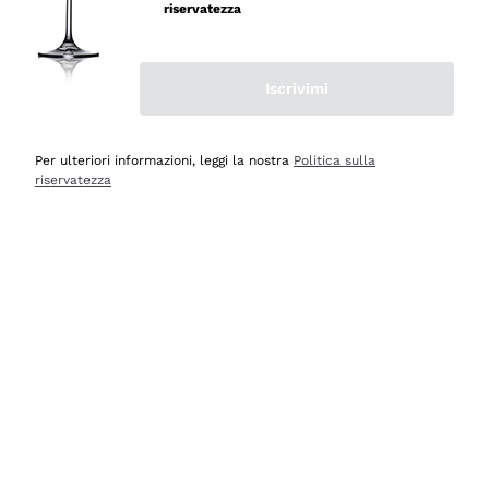
professionalità
riservatezza
Acquirente verificato
Iscrivimi
Oggi
Seri affidabili
Per ulteriori informazioni, leggi la nostra
Politica sulla
riservatezza
Acquirente verificato
Ieri
Il catalogo offre moltissime possibilità di scelta tra tanti
prodotti diversi e con un ampio range di prezzo. Le
indicazioni dei consulenti sono estremamente chiare e
conformi alle caratteristiche dei prodotti acquistati
Acquirente verificato