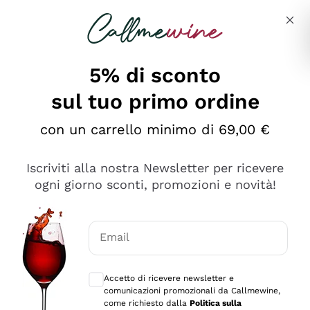
Salta al contenuto principale
Descrivi cosa stai cercando
5% di sconto
Callmewine: Vendita Vino Online
sul tuo primo ordine
Le nostre offerte: la scorta
perfetta inizia da qui!
con un carrello minimo di 69,00 €
Iscriviti alla nostra Newsletter per ricevere
ogni giorno sconti, promozioni e novità!
Email
Scopri
Scopri
Consensi opzionali per ricevere comunica
Accetto di ricevere newsletter e
comunicazioni promozionali da Callmewine,
come richiesto dalla
Politica sulla