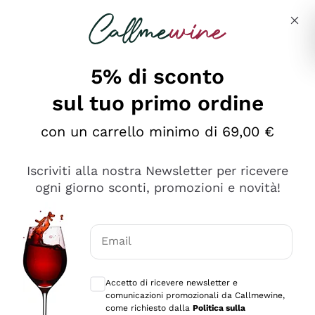
Salta al contenuto principale
Descrivi cosa stai cercando
5% di sconto
Callmewine: Vendita Vino Online
sul tuo primo ordine
Le nostre offerte: la scorta
perfetta inizia da qui!
con un carrello minimo di 69,00 €
Iscriviti alla nostra Newsletter per ricevere
ogni giorno sconti, promozioni e novità!
Email
Scopri
Scopri
Consensi opzionali per ricevere comunica
Accetto di ricevere newsletter e
comunicazioni promozionali da Callmewine,
come richiesto dalla
Politica sulla