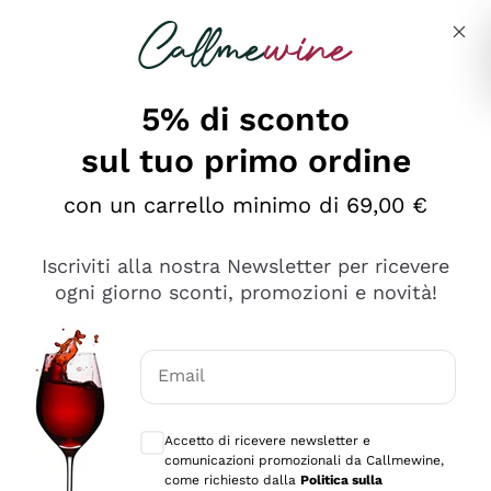
Salta al contenuto principale
Descrivi cosa stai cercando
5% di sconto
sul tuo primo ordine
Ottimo
con un carrello minimo di 69,00 €
4,5
/5
2.566
Iscriviti alla nostra Newsletter per ricevere
recensioni
ogni giorno sconti, promozioni e novità!
Le nostre recensioni a 4 e 5 stelle.
Clicca qui per leggerle tutte >
Email
Precedente
Successivo
Consensi opzionali per ricevere comunica
Accetto di ricevere newsletter e
2 Giorni Fa
comunicazioni promozionali da Callmewine,
Ordine tutto ok, niente da dire a riguardo. Il sito in se
come richiesto dalla
Politica sulla