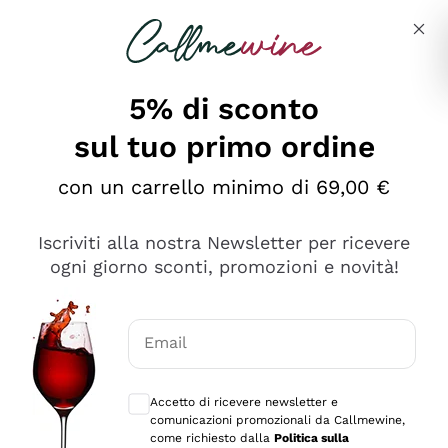
Salta al contenuto principale
Descrivi cosa stai cercando
5% di sconto
sul tuo primo ordine
Ottimo
con un carrello minimo di 69,00 €
4,5
/5
2.559
Iscriviti alla nostra Newsletter per ricevere
recensioni
ogni giorno sconti, promozioni e novità!
Le nostre recensioni a 4 e 5 stelle.
Clicca qui per leggerle tutte >
Email
Precedente
Successivo
Consensi opzionali per ricevere comunica
Accetto di ricevere newsletter e
Oggi
comunicazioni promozionali da Callmewine,
Il catalogo offre moltissime possibilità di scelta tra tanti
come richiesto dalla
Politica sulla