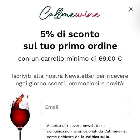
Salta al contenuto principale
Descrivi cosa stai cercando
5% di sconto
Callmewine: Vendita Vino Online
sul tuo primo ordine
Le nostre offerte: la scorta
perfetta inizia da qui!
con un carrello minimo di 69,00 €
Iscriviti alla nostra Newsletter per ricevere
ogni giorno sconti, promozioni e novità!
Email
Scopri
Scopri
Consensi opzionali per ricevere comunica
Accetto di ricevere newsletter e
comunicazioni promozionali da Callmewine,
come richiesto dalla
Politica sulla