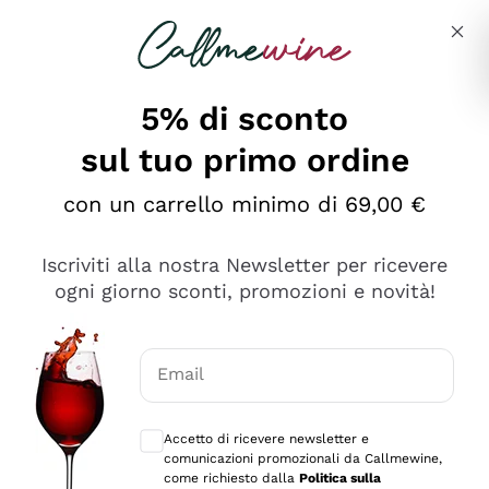
Salta al contenuto principale
Descrivi cosa stai cercando
5% di sconto
Callmewine: Vendita Vino Online
sul tuo primo ordine
Le nostre offerte: la scorta
perfetta inizia da qui!
con un carrello minimo di 69,00 €
Iscriviti alla nostra Newsletter per ricevere
ogni giorno sconti, promozioni e novità!
Email
Scopri
Scopri
Consensi opzionali per ricevere comunica
Accetto di ricevere newsletter e
comunicazioni promozionali da Callmewine,
come richiesto dalla
Politica sulla