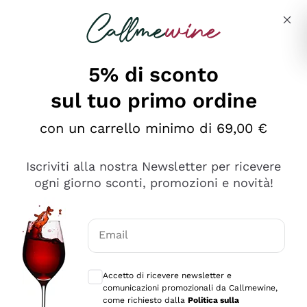
Salta al contenuto principale
Descrivi cosa stai cercando
5% di sconto
Callmewine: Vendita Vino Online
sul tuo primo ordine
Le nostre offerte: la scorta
perfetta inizia da qui!
con un carrello minimo di 69,00 €
Iscriviti alla nostra Newsletter per ricevere
ogni giorno sconti, promozioni e novità!
Email
Scopri
Scopri
Consensi opzionali per ricevere comunica
Accetto di ricevere newsletter e
comunicazioni promozionali da Callmewine,
come richiesto dalla
Politica sulla