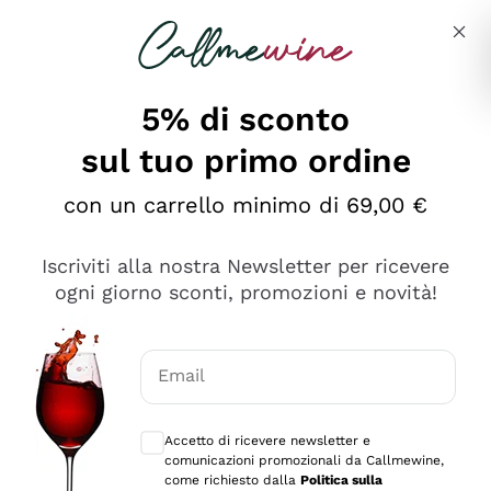
Salta al contenuto principale
Descrivi cosa stai cercando
5% di sconto
sul tuo primo ordine
Ottimo
con un carrello minimo di 69,00 €
4,5
/5
2.566
Iscriviti alla nostra Newsletter per ricevere
recensioni
ogni giorno sconti, promozioni e novità!
Le nostre recensioni a 4 e 5 stelle.
Clicca qui per leggerle tutte >
Email
Precedente
Successivo
Consensi opzionali per ricevere comunica
Accetto di ricevere newsletter e
Oggi
comunicazioni promozionali da Callmewine,
Ordine tutto ok, niente da dire a riguardo. Il sito in se
come richiesto dalla
Politica sulla