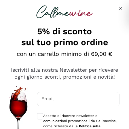
Salta al contenuto principale
Descrivi cosa stai cercando
5% di sconto
Callmewine: Vendita Vino Online
sul tuo primo ordine
Le nostre offerte: la scorta
perfetta inizia da qui!
con un carrello minimo di 69,00 €
Iscriviti alla nostra Newsletter per ricevere
ogni giorno sconti, promozioni e novità!
Email
Scopri
Scopri
Consensi opzionali per ricevere comunica
Accetto di ricevere newsletter e
comunicazioni promozionali da Callmewine,
come richiesto dalla
Politica sulla