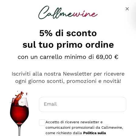
Salta al contenuto principale
Descrivi cosa stai cercando
5% di sconto
Callmewine: Vendita Vino Online
sul tuo primo ordine
Le nostre offerte: la scorta
perfetta inizia da qui!
con un carrello minimo di 69,00 €
Iscriviti alla nostra Newsletter per ricevere
ogni giorno sconti, promozioni e novità!
Email
Scopri
Scopri
Consensi opzionali per ricevere comunica
Accetto di ricevere newsletter e
comunicazioni promozionali da Callmewine,
come richiesto dalla
Politica sulla