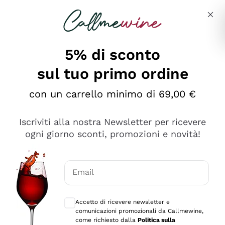
Salta al contenuto principale
Descrivi cosa stai cercando
5% di sconto
sul tuo primo ordine
Ottimo
con un carrello minimo di 69,00 €
4,5
/5
2.566
Iscriviti alla nostra Newsletter per ricevere
recensioni
ogni giorno sconti, promozioni e novità!
Le nostre recensioni a 4 e 5 stelle.
Clicca qui per leggerle tutte >
Email
Precedente
Successivo
Consensi opzionali per ricevere comunica
Accetto di ricevere newsletter e
Ieri
comunicazioni promozionali da Callmewine,
Ordine tutto ok, niente da dire a riguardo. Il sito in se
come richiesto dalla
Politica sulla