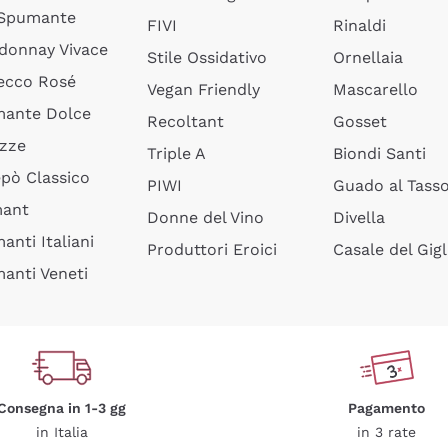
 Spumante
FIVI
Rinaldi
donnay Vivace
Stile Ossidativo
Ornellaia
ecco Rosé
Vegan Friendly
Mascarello
ante Dolce
Recoltant
Gosset
izze
Triple A
Biondi Santi
epò Classico
PIWI
Guado al Tass
mant
Donne del Vino
Divella
anti Italiani
Produttori Eroici
Casale del Gigl
anti Veneti
Consegna in 1-3 gg
Pagamento
in Italia
in 3 rate