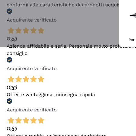
conformi alle caratteristiche dei prodotti acquistati
Acquirente verificato
Oggi
Per 
Azienda affidabile e seria. Personale molto profession
consiglio
Acquirente verificato
Oggi
Offerte vantaggiose, consegna rapida
Acquirente verificato
Oggi
Ottimo e rapido, un’esperienza da ripetere