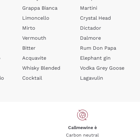
Grappa Bianca
Martini
Limoncello
Crystal Head
Mirto
Dictador
Vermouth
Dalmore
Bitter
Rum Don Papa
o
Acquavite
Elephant gin
Whisky Blended
Vodka Grey Goose
io
Cocktail
Lagavulin
Callmewine è
Carbon neutral