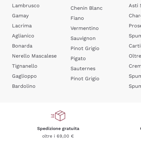
Lambrusco
Asti
Chenin Blanc
Gamay
Char
Fiano
Lacrima
Pros
Vermentino
Aglianico
Spum
Sauvignon
Bonarda
Cart
Pinot Grigio
Nerello Mascalese
Oltr
Pigato
Tignanello
Cre
Sauternes
Gaglioppo
Spum
Pinot Grigio
Bardolino
Spum
Spedizione gratuita
oltre i 69,00 €