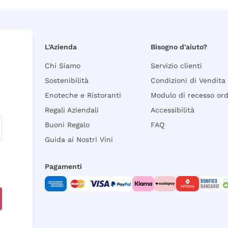
L'Azienda
Bisogno d'aiuto?
Chi Siamo
Servizio clienti
Sostenibilità
Condizioni di Vendita
Enoteche e Ristoranti
Modulo di recesso or
Regali Aziendali
Accessibilità
Buoni Regalo
FAQ
Guida ai Nostri Vini
Pagamenti