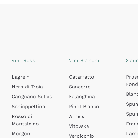
Vini Rossi
Vini Bianchi
Spu
Lagrein
Catarratto
Pros
Fon
Nero di Troia
Sancerre
Blan
Carignano Sulcis
Falanghina
Spum
Schioppettino
Pinot Bianco
Spum
Rosso di
Arneis
Montalcino
Fran
Vitovska
Morgon
Lamb
Verdicchio