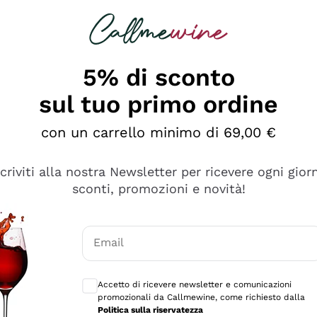
rcando
Champagne
Spumanti
Tutti i Vini
5% di sconto
sul tuo primo ordine
con un carrello minimo di 69,00 €
scriviti alla nostra Newsletter per ricevere ogni gior
sconti, promozioni e novità!
Email
Consensi opzionali per ricevere comunicaz
Accetto di ricevere newsletter e comunicazioni
promozionali da Callmewine, come richiesto dalla
tanti prodotti diversi e con un ampio range di prezzo. Le 
Politica sulla riservatezza