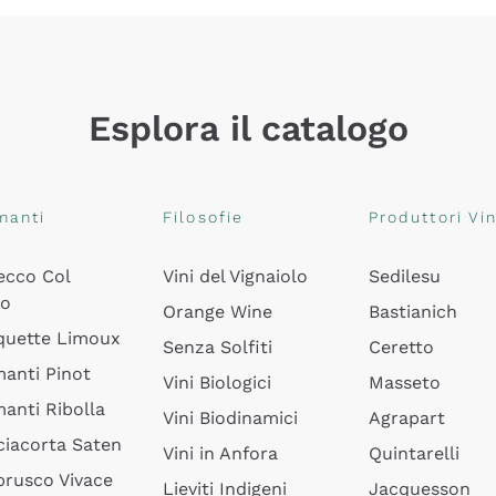
Esplora il catalogo
manti
Filosofie
Produttori Vin
ecco Col
Vini del Vignaiolo
Sedilesu
do
Orange Wine
Bastianich
quette Limoux
Senza Solfiti
Ceretto
anti Pinot
Vini Biologici
Masseto
anti Ribolla
Vini Biodinamici
Agrapart
ciacorta Saten
Vini in Anfora
Quintarelli
rusco Vivace
Lieviti Indigeni
Jacquesson