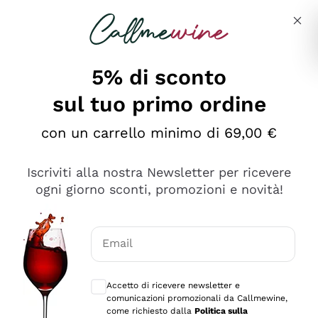
Salta al contenuto principale
Descrivi cosa stai cercando
5% di sconto
Callmewine: Vendita Vino Online
sul tuo primo ordine
Le nostre offerte: la scorta
perfetta inizia da qui!
con un carrello minimo di 69,00 €
Iscriviti alla nostra Newsletter per ricevere
ogni giorno sconti, promozioni e novità!
Email
Scopri
Scopri
Consensi opzionali per ricevere comunica
Accetto di ricevere newsletter e
comunicazioni promozionali da Callmewine,
come richiesto dalla
Politica sulla