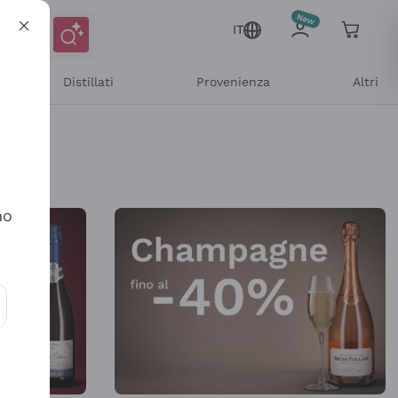
IT
Distillati
Provenienza
Altri
Shop Online
no
ioni e offerte personalizzate