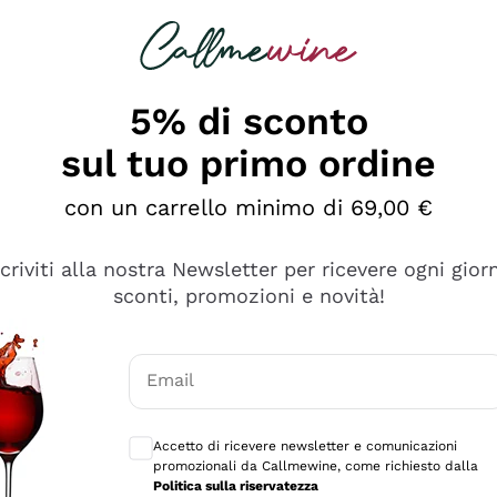
rcando
Champagne
Spumanti
Tutti i Vini
5% di sconto
ino Online, Enoteca e 
sul tuo primo ordine
perfetta inizia da qui!
con un carrello minimo di 69,00 €
scriviti alla nostra Newsletter per ricevere ogni gior
sconti, promozioni e novità!
Email
Consensi opzionali per ricevere comunicaz
Accetto di ricevere newsletter e comunicazioni
promozionali da Callmewine, come richiesto dalla
Politica sulla riservatezza