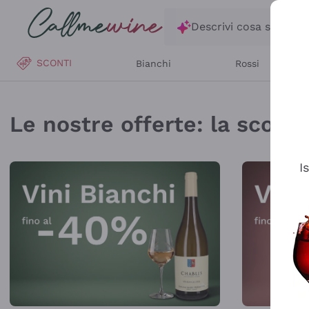
Salta al contenuto principale
Descrivi cosa stai ce
SCONTI
Bianchi
Rossi
Callmewine: Vendita V
Le nostre offerte: la scorta 
I