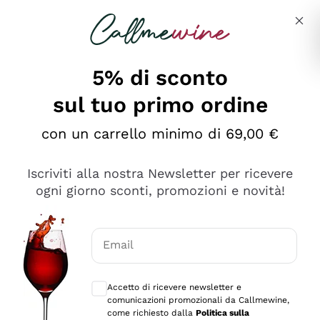
Salta al contenuto principale
Descrivi cosa stai cercando
5% di sconto
sul tuo primo ordine
Ottimo
con un carrello minimo di 69,00 €
4,5
/5
2.566
Iscriviti alla nostra Newsletter per ricevere
recensioni
ogni giorno sconti, promozioni e novità!
Le nostre recensioni a 4 e 5 stelle.
Clicca qui per leggerle tutte >
Email
Precedente
Successivo
Consensi opzionali per ricevere comunica
Accetto di ricevere newsletter e
Oggi
comunicazioni promozionali da Callmewine,
Ordine tutto ok, niente da dire a riguardo. Il sito in se
come richiesto dalla
Politica sulla