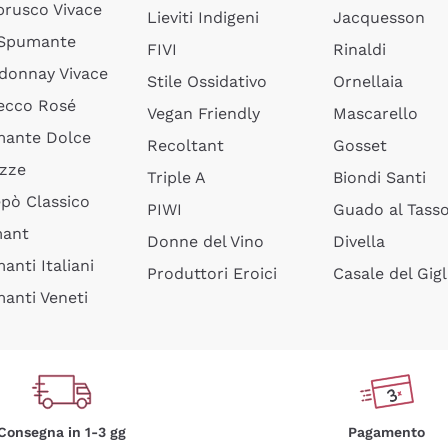
rusco Vivace
Lieviti Indigeni
Jacquesson
 Spumante
FIVI
Rinaldi
donnay Vivace
Stile Ossidativo
Ornellaia
ecco Rosé
Vegan Friendly
Mascarello
ante Dolce
Recoltant
Gosset
izze
Triple A
Biondi Santi
epò Classico
PIWI
Guado al Tass
mant
Donne del Vino
Divella
anti Italiani
Produttori Eroici
Casale del Gigl
anti Veneti
Consegna in 1-3 gg
Pagamento