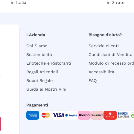
in Italia
in 3 rate
L'Azienda
Bisogno d'aiuto?
Chi Siamo
Servizio clienti
Sostenibilità
Condizioni di Vendita
Enoteche e Ristoranti
Modulo di recesso or
Regali Aziendali
Accessibilità
Buoni Regalo
FAQ
Guida ai Nostri Vini
Pagamenti