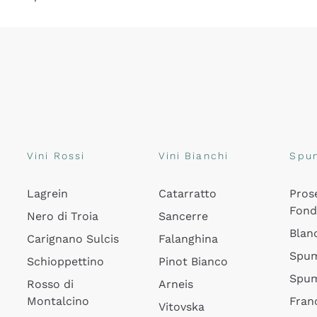
Vini Rossi
Vini Bianchi
Spu
Lagrein
Catarratto
Pros
Fon
Nero di Troia
Sancerre
Blan
Carignano Sulcis
Falanghina
Spum
Schioppettino
Pinot Bianco
Spum
Rosso di
Arneis
Montalcino
Fran
Vitovska