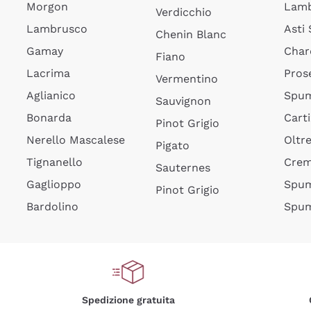
Morgon
Lamb
Verdicchio
Lambrusco
Asti
Chenin Blanc
Gamay
Char
Fiano
Lacrima
Pros
Vermentino
Aglianico
Spum
Sauvignon
Bonarda
Cart
Pinot Grigio
Nerello Mascalese
Oltr
Pigato
Tignanello
Cre
Sauternes
Gaglioppo
Spum
Pinot Grigio
Bardolino
Spum
Spedizione gratuita