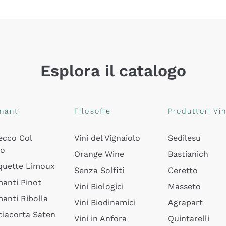
Esplora il catalogo
manti
Filosofie
Produttori Vin
ecco Col
Vini del Vignaiolo
Sedilesu
do
Orange Wine
Bastianich
quette Limoux
Senza Solfiti
Ceretto
anti Pinot
Vini Biologici
Masseto
anti Ribolla
Vini Biodinamici
Agrapart
ciacorta Saten
Vini in Anfora
Quintarelli