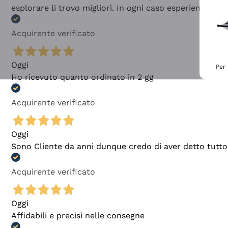
esplorare li trovo migliori. In ogni caso esperienza buo
Acquirente verificato
Oggi
Per 
Ho ricevuto quanto ordinato in 2 gg
Acquirente verificato
Oggi
Sono Cliente da anni dunque credo di aver detto tutto
Acquirente verificato
Oggi
Affidabili e precisi nelle consegne