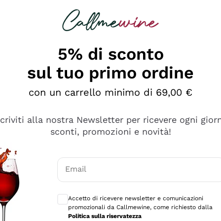
rcando
Champagne
Spumanti
Tutti i Vini
5% di sconto
sul tuo primo ordine
con un carrello minimo di 69,00 €
scriviti alla nostra Newsletter per ricevere ogni gior
sconti, promozioni e novità!
Email
Consensi opzionali per ricevere comunicaz
Accetto di ricevere newsletter e comunicazioni
promozionali da Callmewine, come richiesto dalla
se non è male ma secondo me ci sono alternative che hanno p
Politica sulla riservatezza