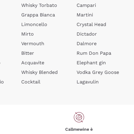
Whisky Torbato
Campari
Grappa Bianca
Martini
Limoncello
Crystal Head
Mirto
Dictador
Vermouth
Dalmore
Bitter
Rum Don Papa
o
Acquavite
Elephant gin
Whisky Blended
Vodka Grey Goose
io
Cocktail
Lagavulin
Callmewine è