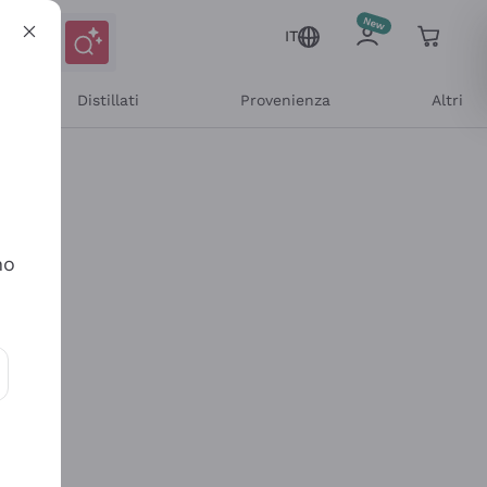
IT
Distillati
Provenienza
Altri
no
ioni e offerte personalizzate