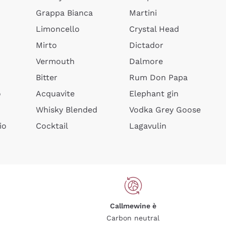
Grappa Bianca
Martini
Limoncello
Crystal Head
Mirto
Dictador
Vermouth
Dalmore
Bitter
Rum Don Papa
o
Acquavite
Elephant gin
Whisky Blended
Vodka Grey Goose
io
Cocktail
Lagavulin
Callmewine è
Carbon neutral