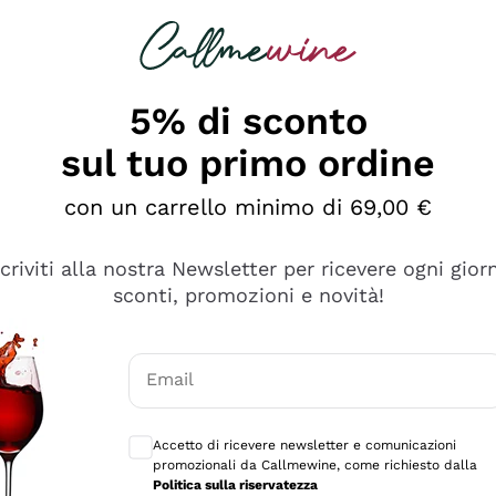
rcando
Champagne
Spumanti
Tutti i Vini
5% di sconto
sul tuo primo ordine
con un carrello minimo di 69,00 €
scriviti alla nostra Newsletter per ricevere ogni gior
sconti, promozioni e novità!
Email
Consensi opzionali per ricevere comunicaz
Accetto di ricevere newsletter e comunicazioni
promozionali da Callmewine, come richiesto dalla
e professionalità
Politica sulla riservatezza