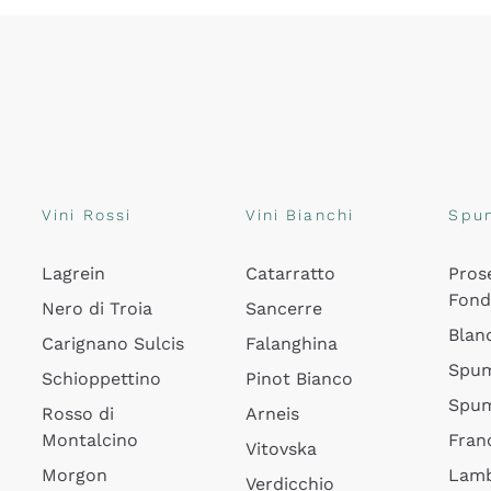
Vini Rossi
Vini Bianchi
Spu
Lagrein
Catarratto
Pros
Fon
Nero di Troia
Sancerre
Blan
Carignano Sulcis
Falanghina
Spum
Schioppettino
Pinot Bianco
Spum
Rosso di
Arneis
Montalcino
Fran
Vitovska
Morgon
Lamb
Verdicchio