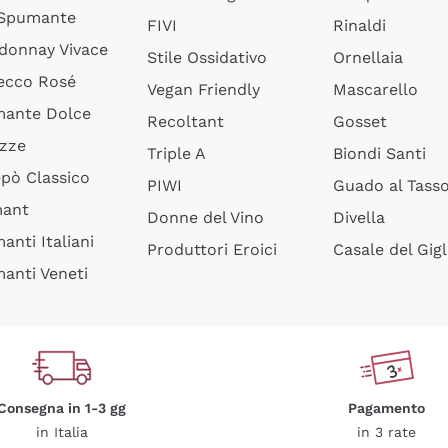
 Spumante
FIVI
Rinaldi
donnay Vivace
Stile Ossidativo
Ornellaia
ecco Rosé
Vegan Friendly
Mascarello
ante Dolce
Recoltant
Gosset
izze
Triple A
Biondi Santi
epò Classico
PIWI
Guado al Tass
mant
Donne del Vino
Divella
anti Italiani
Produttori Eroici
Casale del Gigl
anti Veneti
Consegna in 1-3 gg
Pagamento
in Italia
in 3 rate