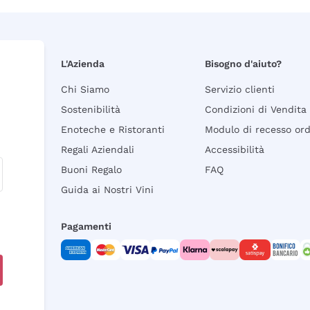
L'Azienda
Bisogno d'aiuto?
Chi Siamo
Servizio clienti
Sostenibilità
Condizioni di Vendita
Enoteche e Ristoranti
Modulo di recesso or
Regali Aziendali
Accessibilità
Buoni Regalo
FAQ
Guida ai Nostri Vini
Pagamenti