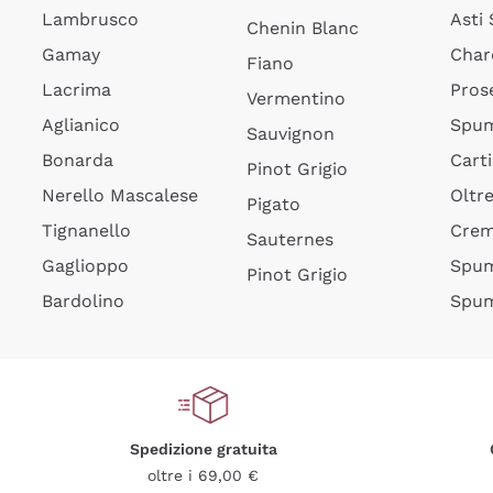
Lambrusco
Asti
Chenin Blanc
Gamay
Char
Fiano
Lacrima
Pros
Vermentino
Aglianico
Spum
Sauvignon
Bonarda
Cart
Pinot Grigio
Nerello Mascalese
Oltr
Pigato
Tignanello
Cre
Sauternes
Gaglioppo
Spum
Pinot Grigio
Bardolino
Spum
Spedizione gratuita
oltre i 69,00 €