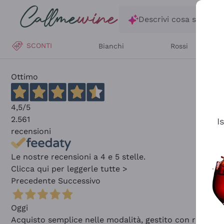
Salta al contenuto principale
Descrivi cosa stai ce
SCONTI
Bianchi
Rossi
Ottimo
4,5
/5
2.561
I
recensioni
Le nostre recensioni a 4 e 5 stelle.
Clicca qui per leggerle tutte >
Precedente
Successivo
Oggi
Acquisto semplice nelle modalità, gestito con rapidità 