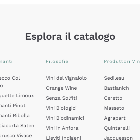
Esplora il catalogo
manti
Filosofie
Produttori Vin
ecco Col
Vini del Vignaiolo
Sedilesu
do
Orange Wine
Bastianich
quette Limoux
Senza Solfiti
Ceretto
anti Pinot
Vini Biologici
Masseto
anti Ribolla
Vini Biodinamici
Agrapart
ciacorta Saten
Vini in Anfora
Quintarelli
rusco Vivace
Lieviti Indigeni
Jacquesson