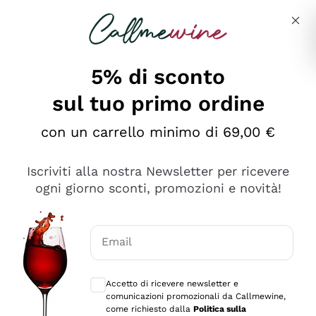
Salta al contenuto principale
Descrivi cosa stai cercando
5% di sconto
sul tuo primo ordine
Ottimo
con un carrello minimo di 69,00 €
4,5
/5
2.559
Iscriviti alla nostra Newsletter per ricevere
recensioni
ogni giorno sconti, promozioni e novità!
Le nostre recensioni a 4 e 5 stelle.
Clicca qui per leggerle tutte >
Email
Precedente
Successivo
Consensi opzionali per ricevere comunica
Accetto di ricevere newsletter e
Oggi
comunicazioni promozionali da Callmewine,
Il catalogo offre moltissime possibilità di scelta tra tanti
come richiesto dalla
Politica sulla