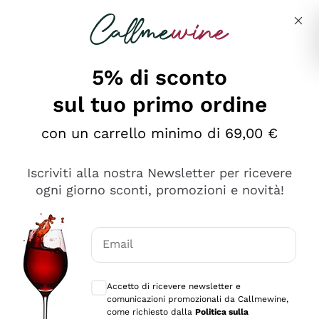
Salta al contenuto principale
Descrivi cosa stai cercando
5% di sconto
Callmewine: Vendita Vino Online
sul tuo primo ordine
Le nostre offerte: la scorta
perfetta inizia da qui!
con un carrello minimo di 69,00 €
Iscriviti alla nostra Newsletter per ricevere
ogni giorno sconti, promozioni e novità!
Email
Scopri
Scopri
Consensi opzionali per ricevere comunica
Accetto di ricevere newsletter e
comunicazioni promozionali da Callmewine,
come richiesto dalla
Politica sulla