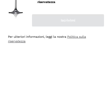
velocissima
riservatezza
Acquirente verificato
Iscrivimi
Ieri
Perfetti e attenti al cliente
Per ulteriori informazioni, leggi la nostra
Politica sulla
riservatezza
Acquirente verificato
Ieri
Semplice nell'uso, puntuali e veloci.
Acquirente verificato
Ieri
Ottima come sempre!