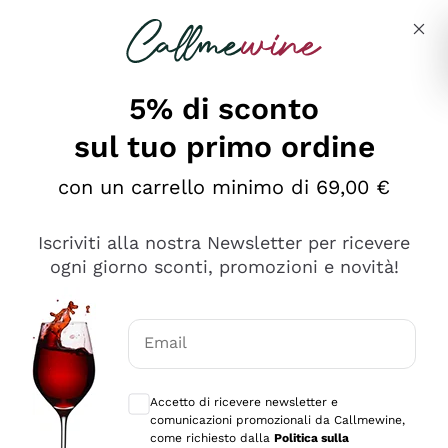
Salta al contenuto principale
Descrivi cosa stai cercando
5% di sconto
sul tuo primo ordine
Ottimo
con un carrello minimo di 69,00 €
4,5
/5
2.552
Iscriviti alla nostra Newsletter per ricevere
recensioni
ogni giorno sconti, promozioni e novità!
Le nostre recensioni a 4 e 5 stelle.
Clicca qui per leggerle tutte >
Email
Precedente
Successivo
Consensi opzionali per ricevere comunica
Accetto di ricevere newsletter e
Oggi
comunicazioni promozionali da Callmewine,
Ottima facilità di acquisto sul sito e consegna
come richiesto dalla
Politica sulla