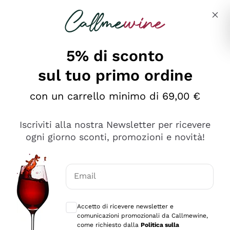
Salta al contenuto principale
Descrivi cosa stai cercando
5% di sconto
Callmewine: Vendita Vino Online
sul tuo primo ordine
Le nostre offerte: la scorta
perfetta inizia da qui!
con un carrello minimo di 69,00 €
Iscriviti alla nostra Newsletter per ricevere
ogni giorno sconti, promozioni e novità!
Email
Scopri
Scopri
Consensi opzionali per ricevere comunica
Accetto di ricevere newsletter e
comunicazioni promozionali da Callmewine,
come richiesto dalla
Politica sulla