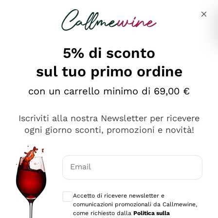
Salta al contenuto principale
Descrivi cosa stai cercando
5% di sconto
sul tuo primo ordine
Ottimo
con un carrello minimo di 69,00 €
4,5
/5
2.567
Iscriviti alla nostra Newsletter per ricevere
recensioni
ogni giorno sconti, promozioni e novità!
Le nostre recensioni a 4 e 5 stelle.
Clicca qui per leggerle tutte >
Email
Precedente
Successivo
Consensi opzionali per ricevere comunica
Accetto di ricevere newsletter e
Oggi
comunicazioni promozionali da Callmewine,
Ottimo servizio!
come richiesto dalla
Politica sulla