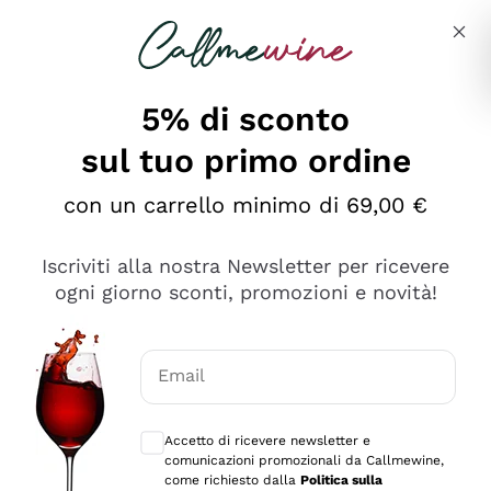
Salta al contenuto principale
Descrivi cosa stai cercando
5% di sconto
sul tuo primo ordine
Ottimo
con un carrello minimo di 69,00 €
4,5
/5
2.551
Iscriviti alla nostra Newsletter per ricevere
recensioni
ogni giorno sconti, promozioni e novità!
Le nostre recensioni a 4 e 5 stelle.
Clicca qui per leggerle tutte >
Email
Precedente
Successivo
Consensi opzionali per ricevere comunica
Accetto di ricevere newsletter e
Oggi
comunicazioni promozionali da Callmewine,
Perfetti e attenti al cliente
come richiesto dalla
Politica sulla