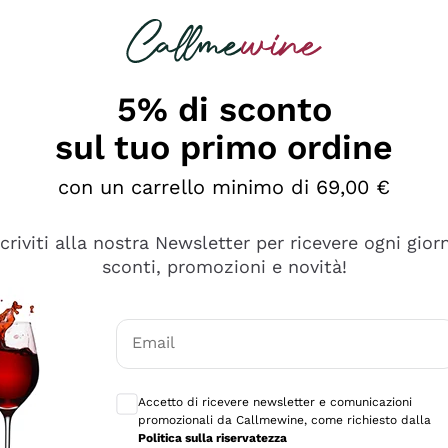
rcando
Champagne
Spumanti
Tutti i Vini
5% di sconto
sul tuo primo ordine
con un carrello minimo di 69,00 €
scriviti alla nostra Newsletter per ricevere ogni gior
sconti, promozioni e novità!
Email
Consensi opzionali per ricevere comunicaz
Accetto di ricevere newsletter e comunicazioni
promozionali da Callmewine, come richiesto dalla
se non è male ma secondo me ci sono alternative che hanno p
Politica sulla riservatezza