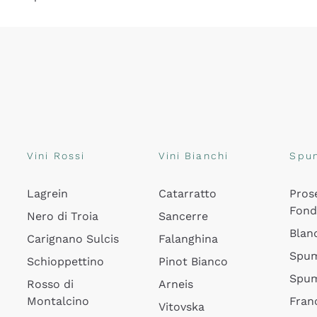
Vini Rossi
Vini Bianchi
Spu
Lagrein
Catarratto
Pros
Fon
Nero di Troia
Sancerre
Blan
Carignano Sulcis
Falanghina
Spum
Schioppettino
Pinot Bianco
Spum
Rosso di
Arneis
Montalcino
Fran
Vitovska