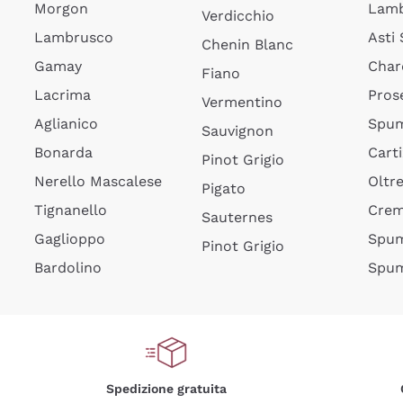
Morgon
Lamb
Verdicchio
Lambrusco
Asti
Chenin Blanc
Gamay
Char
Fiano
Lacrima
Pros
Vermentino
Aglianico
Spum
Sauvignon
Bonarda
Cart
Pinot Grigio
Nerello Mascalese
Oltr
Pigato
Tignanello
Cre
Sauternes
Gaglioppo
Spum
Pinot Grigio
Bardolino
Spum
Spedizione gratuita