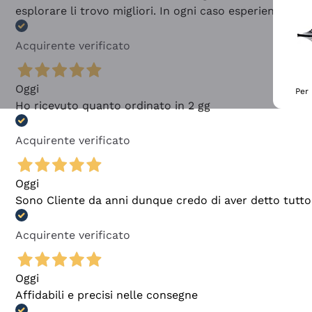
esplorare li trovo migliori. In ogni caso esperienza buo
Acquirente verificato
Oggi
Per 
Ho ricevuto quanto ordinato in 2 gg
Acquirente verificato
Oggi
Sono Cliente da anni dunque credo di aver detto tutto
Acquirente verificato
Oggi
Affidabili e precisi nelle consegne