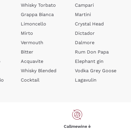
Whisky Torbato
Campari
Grappa Bianca
Martini
Limoncello
Crystal Head
Mirto
Dictador
Vermouth
Dalmore
Bitter
Rum Don Papa
o
Acquavite
Elephant gin
Whisky Blended
Vodka Grey Goose
io
Cocktail
Lagavulin
Callmewine è