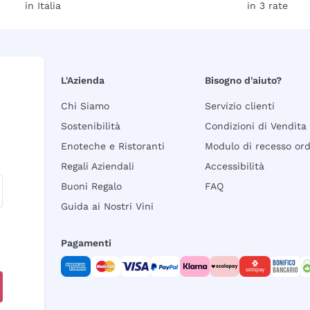
in Italia
in 3 rate
L'Azienda
Bisogno d'aiuto?
Chi Siamo
Servizio clienti
Sostenibilità
Condizioni di Vendita
Enoteche e Ristoranti
Modulo di recesso or
Regali Aziendali
Accessibilità
Buoni Regalo
FAQ
Guida ai Nostri Vini
Pagamenti