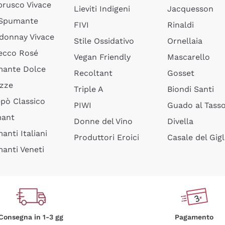
rusco Vivace
Lieviti Indigeni
Jacquesson
 Spumante
FIVI
Rinaldi
donnay Vivace
Stile Ossidativo
Ornellaia
ecco Rosé
Vegan Friendly
Mascarello
ante Dolce
Recoltant
Gosset
izze
Triple A
Biondi Santi
epò Classico
PIWI
Guado al Tass
mant
Donne del Vino
Divella
anti Italiani
Produttori Eroici
Casale del Gigl
anti Veneti
Consegna in 1-3 gg
Pagamento