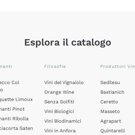
Esplora il catalogo
manti
Filosofie
Produttori Vin
ecco Col
Vini del Vignaiolo
Sedilesu
do
Orange Wine
Bastianich
quette Limoux
Senza Solfiti
Ceretto
anti Pinot
Vini Biologici
Masseto
anti Ribolla
Vini Biodinamici
Agrapart
ciacorta Saten
Vini in Anfora
Quintarelli