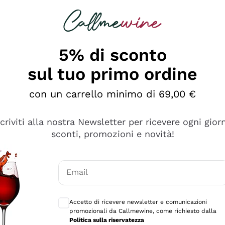
rcando
Champagne
Spumanti
Tutti i Vini
5% di sconto
ino Online, Enoteca e 
sul tuo primo ordine
perfetta inizia da qui!
con un carrello minimo di 69,00 €
scriviti alla nostra Newsletter per ricevere ogni gior
sconti, promozioni e novità!
Email
Consensi opzionali per ricevere comunicaz
Accetto di ricevere newsletter e comunicazioni
promozionali da Callmewine, come richiesto dalla
Politica sulla riservatezza