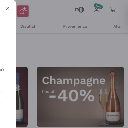
IT
Distillati
Provenienza
Altri
Shop Online
no
ioni e offerte personalizzate