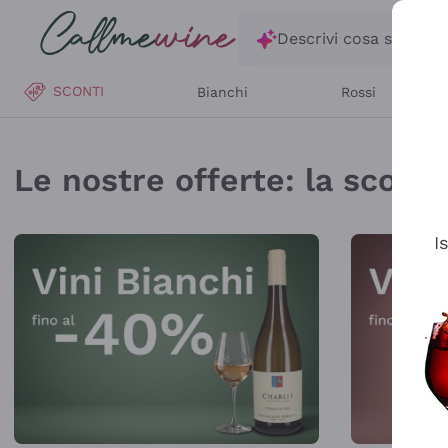
Salta al contenuto principale
Descrivi cosa stai ce
SCONTI
Bianchi
Rossi
Callmewine: Vendita V
Le nostre offerte: la scorta 
I