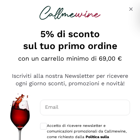
Salta al contenuto principale
Descrivi cosa stai cercando
5% di sconto
sul tuo primo ordine
Ottimo
con un carrello minimo di 69,00 €
4,5
/5
2.559
Iscriviti alla nostra Newsletter per ricevere
recensioni
ogni giorno sconti, promozioni e novità!
Le nostre recensioni a 4 e 5 stelle.
Clicca qui per leggerle tutte >
Email
Precedente
Successivo
Consensi opzionali per ricevere comunica
Accetto di ricevere newsletter e
Oggi
comunicazioni promozionali da Callmewine,
Il catalogo offre moltissime possibilità di scelta tra tanti
come richiesto dalla
Politica sulla