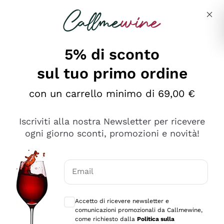
Salta al contenuto principale
Descrivi cosa stai cercando
5% di sconto
sul tuo primo ordine
Ottimo
con un carrello minimo di 69,00 €
4,5
/5
2.566
Iscriviti alla nostra Newsletter per ricevere
recensioni
ogni giorno sconti, promozioni e novità!
Le nostre recensioni a 4 e 5 stelle.
Clicca qui per leggerle tutte >
Email
Precedente
Successivo
Consensi opzionali per ricevere comunica
Accetto di ricevere newsletter e
Ieri
comunicazioni promozionali da Callmewine,
Ordine tutto ok, niente da dire a riguardo. Il sito in se
come richiesto dalla
Politica sulla