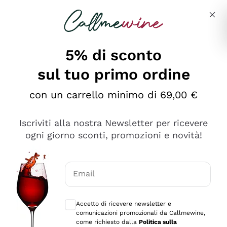
Salta al contenuto principale
Descrivi cosa stai cercando
5% di sconto
sul tuo primo ordine
Ottimo
con un carrello minimo di 69,00 €
4,5
/5
2.552
Iscriviti alla nostra Newsletter per ricevere
recensioni
ogni giorno sconti, promozioni e novità!
Le nostre recensioni a 4 e 5 stelle.
Clicca qui per leggerle tutte >
Email
Precedente
Successivo
Consensi opzionali per ricevere comunica
Accetto di ricevere newsletter e
Oggi
comunicazioni promozionali da Callmewine,
Ottima facilità di acquisto sul sito e consegna
come richiesto dalla
Politica sulla