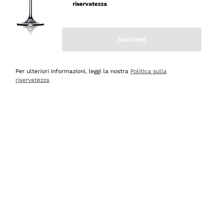
velocissima
riservatezza
Acquirente verificato
Iscrivimi
Ieri
Perfetti e attenti al cliente
Per ulteriori informazioni, leggi la nostra
Politica sulla
riservatezza
Acquirente verificato
2 Giorni Fa
Semplice nell'uso, puntuali e veloci.
Acquirente verificato
2 Giorni Fa
Ottima come sempre!