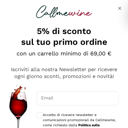
Salta al contenuto principale
Descrivi cosa stai cercando
5% di sconto
Callmewine: Vendita Vino Online
sul tuo primo ordine
Le nostre offerte: la scorta
perfetta inizia da qui!
con un carrello minimo di 69,00 €
Iscriviti alla nostra Newsletter per ricevere
ogni giorno sconti, promozioni e novità!
Email
Scopri
Scopri
Consensi opzionali per ricevere comunica
Accetto di ricevere newsletter e
comunicazioni promozionali da Callmewine,
come richiesto dalla
Politica sulla