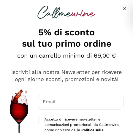
Salta al contenuto principale
Descrivi cosa stai cercando
5% di sconto
sul tuo primo ordine
Ottimo
con un carrello minimo di 69,00 €
4,5
/5
2.551
Iscriviti alla nostra Newsletter per ricevere
recensioni
ogni giorno sconti, promozioni e novità!
Le nostre recensioni a 4 e 5 stelle.
Clicca qui per leggerle tutte >
Email
Precedente
Successivo
Consensi opzionali per ricevere comunica
Accetto di ricevere newsletter e
Oggi
comunicazioni promozionali da Callmewine,
Perfetti e attenti al cliente
come richiesto dalla
Politica sulla