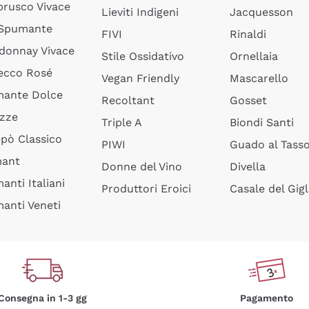
rusco Vivace
Lieviti Indigeni
Jacquesson
 Spumante
FIVI
Rinaldi
donnay Vivace
Stile Ossidativo
Ornellaia
ecco Rosé
Vegan Friendly
Mascarello
ante Dolce
Recoltant
Gosset
izze
Triple A
Biondi Santi
epò Classico
PIWI
Guado al Tass
mant
Donne del Vino
Divella
anti Italiani
Produttori Eroici
Casale del Gigl
anti Veneti
Consegna in 1-3 gg
Pagamento