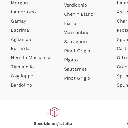
Morgon
Lamb
Verdicchio
Lambrusco
Asti
Chenin Blanc
Gamay
Char
Fiano
Lacrima
Pros
Vermentino
Aglianico
Spum
Sauvignon
Bonarda
Cart
Pinot Grigio
Nerello Mascalese
Oltr
Pigato
Tignanello
Cre
Sauternes
Gaglioppo
Spum
Pinot Grigio
Bardolino
Spum
Spedizione gratuita