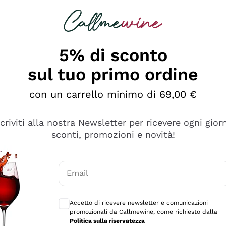
rcando
Champagne
Spumanti
Tutti i Vini
5% di sconto
sul tuo primo ordine
con un carrello minimo di 69,00 €
scriviti alla nostra Newsletter per ricevere ogni gior
sconti, promozioni e novità!
Email
Consensi opzionali per ricevere comunicaz
Accetto di ricevere newsletter e comunicazioni
promozionali da Callmewine, come richiesto dalla
se non è male ma secondo me ci sono alternative che hanno p
Politica sulla riservatezza