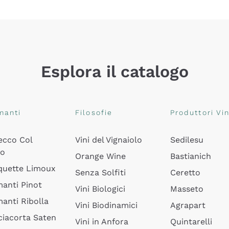
Esplora il catalogo
manti
Filosofie
Produttori Vin
ecco Col
Vini del Vignaiolo
Sedilesu
do
Orange Wine
Bastianich
quette Limoux
Senza Solfiti
Ceretto
anti Pinot
Vini Biologici
Masseto
anti Ribolla
Vini Biodinamici
Agrapart
ciacorta Saten
Vini in Anfora
Quintarelli