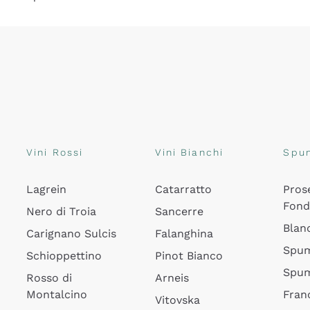
Vini Rossi
Vini Bianchi
Spu
Lagrein
Catarratto
Pros
Fon
Nero di Troia
Sancerre
Blan
Carignano Sulcis
Falanghina
Spum
Schioppettino
Pinot Bianco
Spum
Rosso di
Arneis
Montalcino
Fran
Vitovska