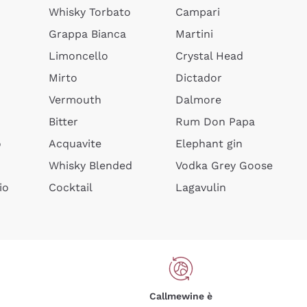
Whisky Torbato
Campari
Grappa Bianca
Martini
Limoncello
Crystal Head
Mirto
Dictador
Vermouth
Dalmore
Bitter
Rum Don Papa
o
Acquavite
Elephant gin
Whisky Blended
Vodka Grey Goose
io
Cocktail
Lagavulin
Callmewine è