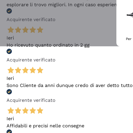
esplorare li trovo migliori. In ogni caso esperienza buo
Acquirente verificato
Ieri
Per 
Ho ricevuto quanto ordinato in 2 gg
Acquirente verificato
Ieri
Sono Cliente da anni dunque credo di aver detto tutto
Acquirente verificato
Ieri
Affidabili e precisi nelle consegne