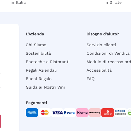
in Italia
in 3 rate
L'Azienda
Bisogno d'aiuto?
Chi Siamo
Servizio clienti
Sostenibilità
Condizioni di Vendita
Enoteche e Ristoranti
Modulo di recesso or
Regali Aziendali
Accessibilità
Buoni Regalo
FAQ
Guida ai Nostri Vini
Pagamenti