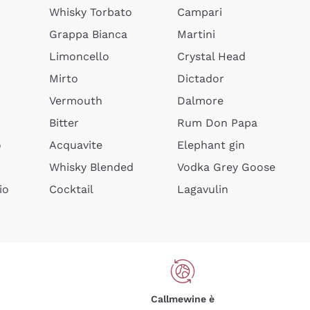
Whisky Torbato
Campari
Grappa Bianca
Martini
Limoncello
Crystal Head
Mirto
Dictador
Vermouth
Dalmore
Bitter
Rum Don Papa
o
Acquavite
Elephant gin
Whisky Blended
Vodka Grey Goose
io
Cocktail
Lagavulin
Callmewine è