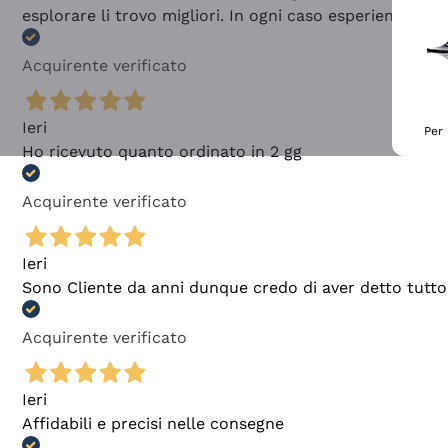
esplorare li trovo migliori. In ogni caso esperienza buo
Acquirente verificato
Ieri
Per 
Ho ricevuto quanto ordinato in 2 gg
Acquirente verificato
Ieri
Sono Cliente da anni dunque credo di aver detto tutto
Acquirente verificato
Ieri
Affidabili e precisi nelle consegne