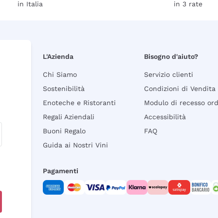
in Italia
in 3 rate
L'Azienda
Bisogno d'aiuto?
Chi Siamo
Servizio clienti
Sostenibilità
Condizioni di Vendita
Enoteche e Ristoranti
Modulo di recesso or
Regali Aziendali
Accessibilità
Buoni Regalo
FAQ
Guida ai Nostri Vini
Pagamenti