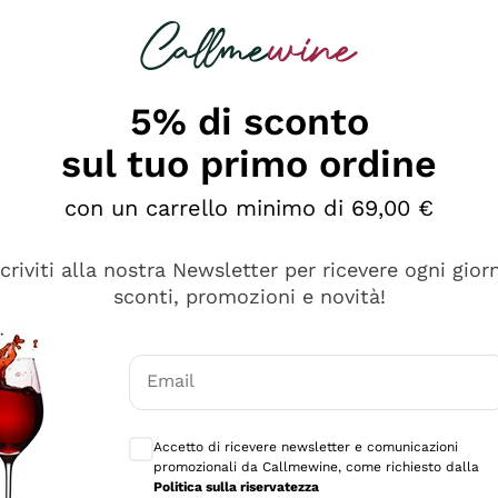
rcando
Champagne
Spumanti
Tutti i Vini
5% di sconto
sul tuo primo ordine
con un carrello minimo di 69,00 €
scriviti alla nostra Newsletter per ricevere ogni gior
sconti, promozioni e novità!
Email
Consensi opzionali per ricevere comunicaz
Accetto di ricevere newsletter e comunicazioni
promozionali da Callmewine, come richiesto dalla
se non è male ma secondo me ci sono alternative che hanno p
Politica sulla riservatezza