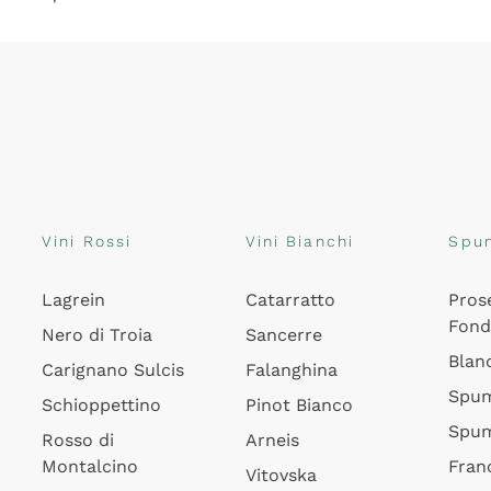
Vini Rossi
Vini Bianchi
Spu
Lagrein
Catarratto
Pros
Fon
Nero di Troia
Sancerre
Blan
Carignano Sulcis
Falanghina
Spum
Schioppettino
Pinot Bianco
Spum
Rosso di
Arneis
Montalcino
Fran
Vitovska