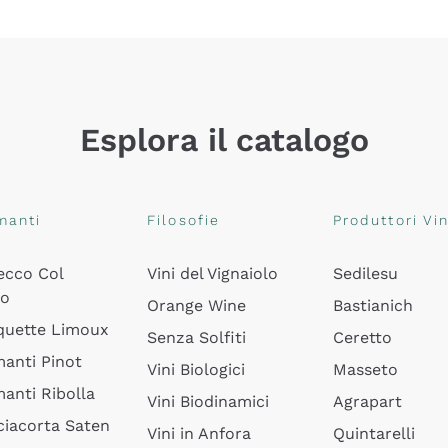
Esplora il catalogo
manti
Filosofie
Produttori Vin
ecco Col
Vini del Vignaiolo
Sedilesu
do
Orange Wine
Bastianich
quette Limoux
Senza Solfiti
Ceretto
anti Pinot
Vini Biologici
Masseto
anti Ribolla
Vini Biodinamici
Agrapart
ciacorta Saten
Vini in Anfora
Quintarelli