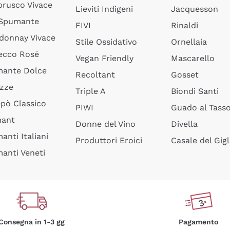
rusco Vivace
Lieviti Indigeni
Jacquesson
 Spumante
FIVI
Rinaldi
donnay Vivace
Stile Ossidativo
Ornellaia
ecco Rosé
Vegan Friendly
Mascarello
ante Dolce
Recoltant
Gosset
izze
Triple A
Biondi Santi
epò Classico
PIWI
Guado al Tass
mant
Donne del Vino
Divella
anti Italiani
Produttori Eroici
Casale del Gigl
anti Veneti
Consegna in 1-3 gg
Pagamento