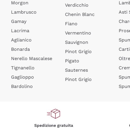
Morgon
Lamb
Verdicchio
Lambrusco
Asti
Chenin Blanc
Gamay
Char
Fiano
Lacrima
Pros
Vermentino
Aglianico
Spum
Sauvignon
Bonarda
Cart
Pinot Grigio
Nerello Mascalese
Oltr
Pigato
Tignanello
Cre
Sauternes
Gaglioppo
Spum
Pinot Grigio
Bardolino
Spum
Spedizione gratuita