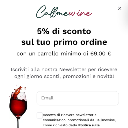
Salta al contenuto principale
Descrivi cosa stai cercando
5% di sconto
sul tuo primo ordine
Ottimo
con un carrello minimo di 69,00 €
4,5
/5
2.559
Iscriviti alla nostra Newsletter per ricevere
recensioni
ogni giorno sconti, promozioni e novità!
Le nostre recensioni a 4 e 5 stelle.
Clicca qui per leggerle tutte >
Email
Precedente
Successivo
Consensi opzionali per ricevere comunica
Accetto di ricevere newsletter e
Oggi
comunicazioni promozionali da Callmewine,
Il catalogo offre moltissime possibilità di scelta tra tanti
come richiesto dalla
Politica sulla