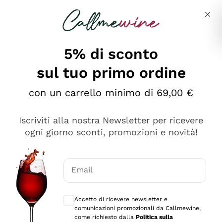
Salta al contenuto principale
Descrivi cosa stai cercando
5% di sconto
sul tuo primo ordine
Ottimo
con un carrello minimo di 69,00 €
4,5
/5
2.552
Iscriviti alla nostra Newsletter per ricevere
recensioni
ogni giorno sconti, promozioni e novità!
Le nostre recensioni a 4 e 5 stelle.
Clicca qui per leggerle tutte >
Email
Precedente
Successivo
Consensi opzionali per ricevere comunica
Accetto di ricevere newsletter e
Oggi
comunicazioni promozionali da Callmewine,
Ottima facilità di acquisto sul sito e consegna
come richiesto dalla
Politica sulla