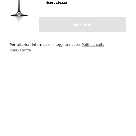
velocissima
riservatezza
Acquirente verificato
Iscrivimi
Ieri
Perfetti e attenti al cliente
Per ulteriori informazioni, leggi la nostra
Politica sulla
riservatezza
Acquirente verificato
2 Giorni Fa
Semplice nell'uso, puntuali e veloci.
Acquirente verificato
2 Giorni Fa
Ottima come sempre!