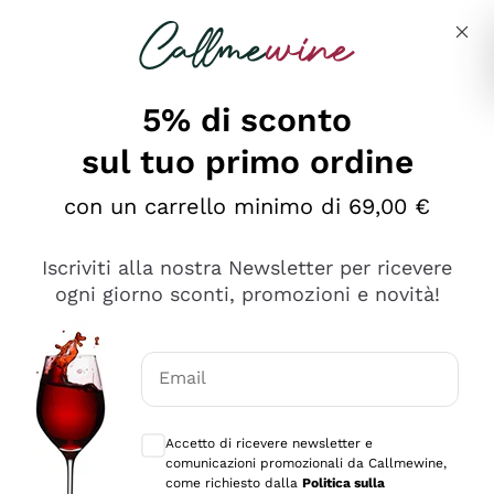
Salta al contenuto principale
Descrivi cosa stai cercando
5% di sconto
sul tuo primo ordine
Ottimo
con un carrello minimo di 69,00 €
4,5
/5
2.561
Iscriviti alla nostra Newsletter per ricevere
recensioni
ogni giorno sconti, promozioni e novità!
Le nostre recensioni a 4 e 5 stelle.
Clicca qui per leggerle tutte >
Email
Precedente
Successivo
Consensi opzionali per ricevere comunica
Accetto di ricevere newsletter e
Oggi
comunicazioni promozionali da Callmewine,
Acquisto semplice nelle modalità, gestito con rapidità e
come richiesto dalla
Politica sulla