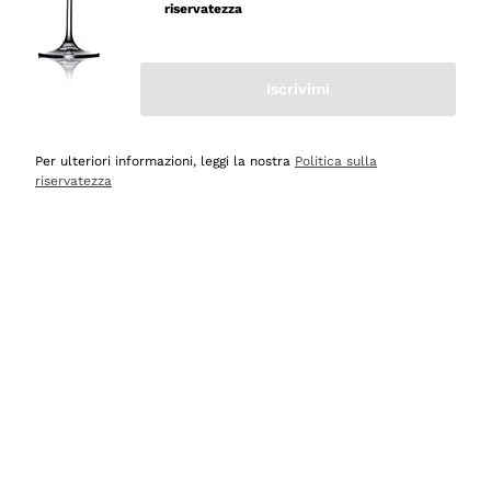
professionalità
riservatezza
Acquirente verificato
Iscrivimi
Ieri
Seri affidabili
Per ulteriori informazioni, leggi la nostra
Politica sulla
riservatezza
Acquirente verificato
Ieri
Il catalogo offre moltissime possibilità di scelta tra tanti
prodotti diversi e con un ampio range di prezzo. Le
indicazioni dei consulenti sono estremamente chiare e
conformi alle caratteristiche dei prodotti acquistati
Acquirente verificato