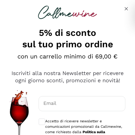
Salta al contenuto principale
Descrivi cosa stai cercando
5% di sconto
sul tuo primo ordine
Ottimo
con un carrello minimo di 69,00 €
4,5
/5
2.552
Iscriviti alla nostra Newsletter per ricevere
recensioni
ogni giorno sconti, promozioni e novità!
Le nostre recensioni a 4 e 5 stelle.
Clicca qui per leggerle tutte >
Email
Precedente
Successivo
Consensi opzionali per ricevere comunica
Accetto di ricevere newsletter e
Oggi
comunicazioni promozionali da Callmewine,
Ottima facilità di acquisto sul sito e consegna
come richiesto dalla
Politica sulla