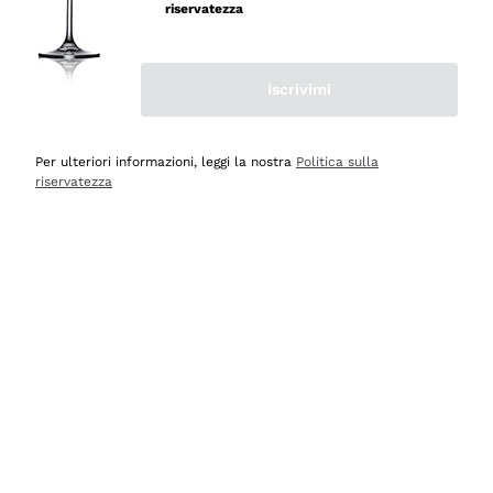
velocissima
riservatezza
Acquirente verificato
Iscrivimi
Ieri
Perfetti e attenti al cliente
Per ulteriori informazioni, leggi la nostra
Politica sulla
riservatezza
Acquirente verificato
Ieri
Semplice nell'uso, puntuali e veloci.
Acquirente verificato
Ieri
Ottima come sempre!