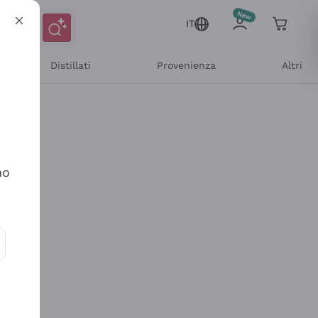
IT
Distillati
Provenienza
Altri
no
ioni e offerte personalizzate