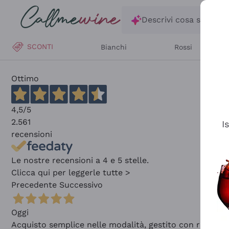
Salta al contenuto principale
Descrivi cosa stai ce
SCONTI
Bianchi
Rossi
Ottimo
4,5
/5
2.561
I
recensioni
Le nostre recensioni a 4 e 5 stelle.
Clicca qui per leggerle tutte >
Precedente
Successivo
Oggi
Acquisto semplice nelle modalità, gestito con rapidità 