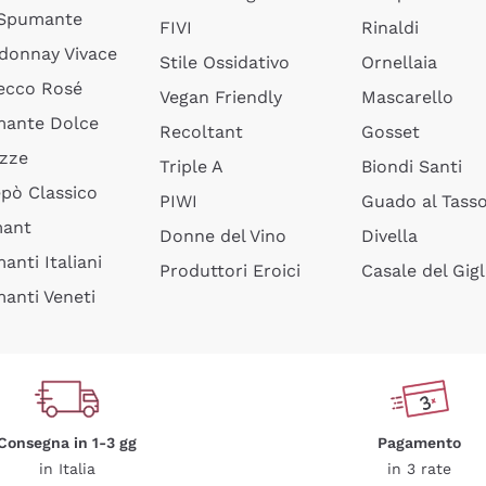
 Spumante
FIVI
Rinaldi
donnay Vivace
Stile Ossidativo
Ornellaia
ecco Rosé
Vegan Friendly
Mascarello
ante Dolce
Recoltant
Gosset
izze
Triple A
Biondi Santi
epò Classico
PIWI
Guado al Tass
mant
Donne del Vino
Divella
anti Italiani
Produttori Eroici
Casale del Gigl
anti Veneti
Consegna in 1-3 gg
Pagamento
in Italia
in 3 rate