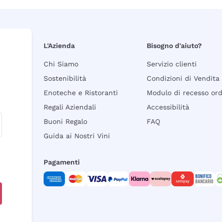
L'Azienda
Bisogno d'aiuto?
Chi Siamo
Servizio clienti
Sostenibilità
Condizioni di Vendita
Enoteche e Ristoranti
Modulo di recesso or
Regali Aziendali
Accessibilità
Buoni Regalo
FAQ
Guida ai Nostri Vini
Pagamenti