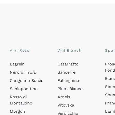
Vini Rossi
Vini Bianchi
Spu
Lagrein
Catarratto
Pros
Fon
Nero di Troia
Sancerre
Blan
Carignano Sulcis
Falanghina
Spum
Schioppettino
Pinot Bianco
Spum
Rosso di
Arneis
Montalcino
Fran
Vitovska
Morgon
Lamb
Verdicchio