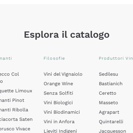
Esplora il catalogo
manti
Filosofie
Produttori Vin
ecco Col
Vini del Vignaiolo
Sedilesu
do
Orange Wine
Bastianich
quette Limoux
Senza Solfiti
Ceretto
anti Pinot
Vini Biologici
Masseto
anti Ribolla
Vini Biodinamici
Agrapart
ciacorta Saten
Vini in Anfora
Quintarelli
rusco Vivace
Lieviti Indigeni
Jacquesson