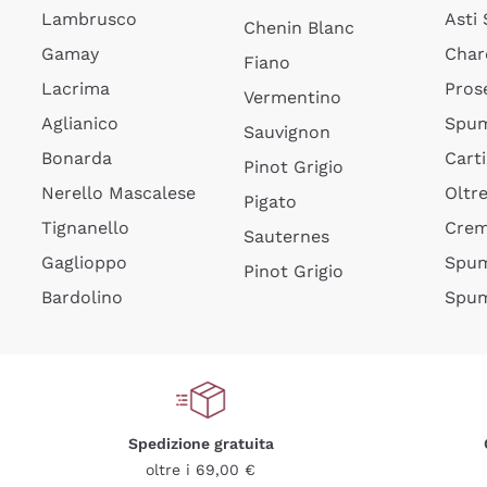
Lambrusco
Asti
Chenin Blanc
Gamay
Char
Fiano
Lacrima
Pros
Vermentino
Aglianico
Spum
Sauvignon
Bonarda
Cart
Pinot Grigio
Nerello Mascalese
Oltr
Pigato
Tignanello
Cre
Sauternes
Gaglioppo
Spum
Pinot Grigio
Bardolino
Spum
Spedizione gratuita
oltre i 69,00 €