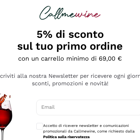
rcando
Champagne
Spumanti
Tutti i Vini
5% di sconto
sul tuo primo ordine
con un carrello minimo di 69,00 €
scriviti alla nostra Newsletter per ricevere ogni gior
sconti, promozioni e novità!
Email
Consensi opzionali per ricevere comunicaz
Accetto di ricevere newsletter e comunicazioni
promozionali da Callmewine, come richiesto dalla
e professionalità
Politica sulla riservatezza