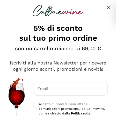
Salta al contenuto principale
Descrivi cosa stai cercando
5% di sconto
sul tuo primo ordine
Ottimo
con un carrello minimo di 69,00 €
4,5
/5
2.559
Iscriviti alla nostra Newsletter per ricevere
recensioni
ogni giorno sconti, promozioni e novità!
Le nostre recensioni a 4 e 5 stelle.
Clicca qui per leggerle tutte >
Email
Precedente
Successivo
Consensi opzionali per ricevere comunica
Accetto di ricevere newsletter e
Oggi
comunicazioni promozionali da Callmewine,
Il catalogo offre moltissime possibilità di scelta tra tanti
come richiesto dalla
Politica sulla