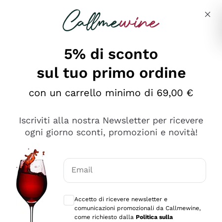
Salta al contenuto principale
Descrivi cosa stai cercando
5% di sconto
sul tuo primo ordine
Ottimo
con un carrello minimo di 69,00 €
4,5
/5
2.566
Iscriviti alla nostra Newsletter per ricevere
recensioni
ogni giorno sconti, promozioni e novità!
Le nostre recensioni a 4 e 5 stelle.
Clicca qui per leggerle tutte >
Email
Precedente
Successivo
Consensi opzionali per ricevere comunica
Accetto di ricevere newsletter e
Ieri
comunicazioni promozionali da Callmewine,
Ordine tutto ok, niente da dire a riguardo. Il sito in se
come richiesto dalla
Politica sulla