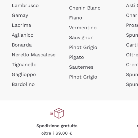
Lambrusco
Asti
Chenin Blanc
Gamay
Char
Fiano
Lacrima
Pros
Vermentino
Aglianico
Spum
Sauvignon
Bonarda
Cart
Pinot Grigio
Nerello Mascalese
Oltr
Pigato
Tignanello
Cre
Sauternes
Gaglioppo
Spum
Pinot Grigio
Bardolino
Spum
Spedizione gratuita
oltre i 69,00 €