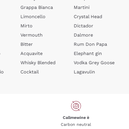
Grappa Bianca
Martini
Limoncello
Crystal Head
Mirto
Dictador
Vermouth
Dalmore
Bitter
Rum Don Papa
o
Acquavite
Elephant gin
Whisky Blended
Vodka Grey Goose
io
Cocktail
Lagavulin
Callmewine è
Carbon neutral