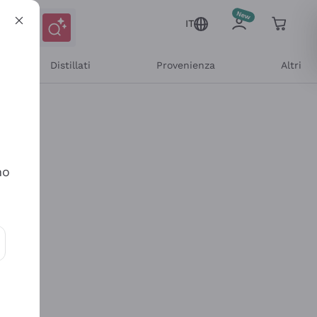
IT
Distillati
Provenienza
Altri
no
ioni e offerte personalizzate