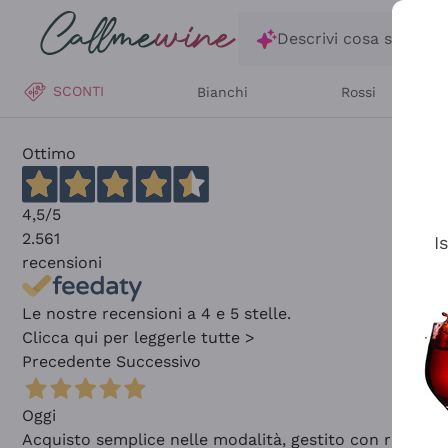
Salta al contenuto principale
Descrivi cosa stai ce
SCONTI
Bianchi
Rossi
Ottimo
4,5
/5
2.561
I
recensioni
Le nostre recensioni a 4 e 5 stelle.
Clicca qui per leggerle tutte >
Precedente
Successivo
Oggi
Acquisto semplice nelle modalità, gestito con rapidità 