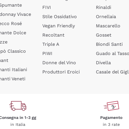
 Spumante
FIVI
Rinaldi
donnay Vivace
Stile Ossidativo
Ornellaia
ecco Rosé
Vegan Friendly
Mascarello
ante Dolce
Recoltant
Gosset
izze
Triple A
Biondi Santi
epò Classico
PIWI
Guado al Tass
mant
Donne del Vino
Divella
anti Italiani
Produttori Eroici
Casale del Gigl
anti Veneti
Consegna in 1-3 gg
Pagamento
in Italia
in 3 rate