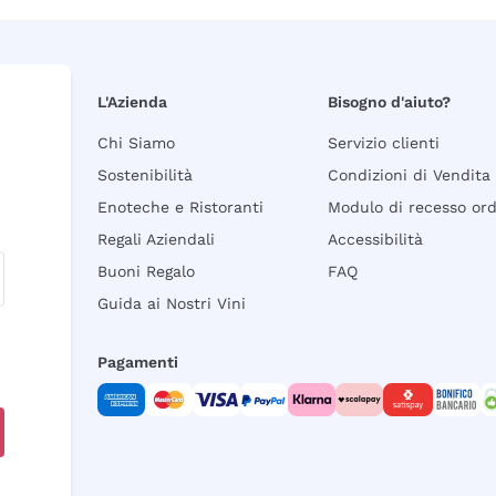
L'Azienda
Bisogno d'aiuto?
Chi Siamo
Servizio clienti
Sostenibilità
Condizioni di Vendita
Enoteche e Ristoranti
Modulo di recesso or
Regali Aziendali
Accessibilità
Buoni Regalo
FAQ
Guida ai Nostri Vini
Pagamenti