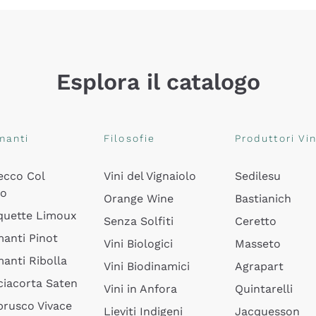
Esplora il catalogo
manti
Filosofie
Produttori Vin
ecco Col
Vini del Vignaiolo
Sedilesu
do
Orange Wine
Bastianich
quette Limoux
Senza Solfiti
Ceretto
anti Pinot
Vini Biologici
Masseto
anti Ribolla
Vini Biodinamici
Agrapart
ciacorta Saten
Vini in Anfora
Quintarelli
rusco Vivace
Lieviti Indigeni
Jacquesson