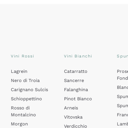
Vini Rossi
Vini Bianchi
Spu
Lagrein
Catarratto
Pros
Fon
Nero di Troia
Sancerre
Blan
Carignano Sulcis
Falanghina
Spum
Schioppettino
Pinot Bianco
Spum
Rosso di
Arneis
Montalcino
Fran
Vitovska
Morgon
Lamb
Verdicchio