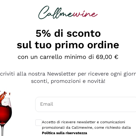
rcando
Champagne
Spumanti
Tutti i Vini
5% di sconto
sul tuo primo ordine
con un carrello minimo di 69,00 €
scriviti alla nostra Newsletter per ricevere ogni gior
sconti, promozioni e novità!
Email
Consensi opzionali per ricevere comunicaz
Accetto di ricevere newsletter e comunicazioni
promozionali da Callmewine, come richiesto dalla
e professionalità
Politica sulla riservatezza