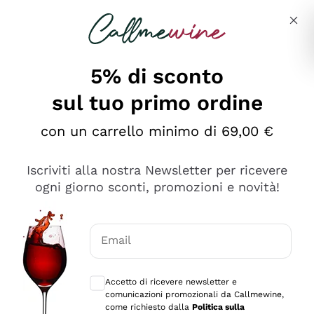
Salta al contenuto principale
Descrivi cosa stai cercando
5% di sconto
sul tuo primo ordine
Ottimo
con un carrello minimo di 69,00 €
4,5
/5
2.551
Iscriviti alla nostra Newsletter per ricevere
recensioni
ogni giorno sconti, promozioni e novità!
Le nostre recensioni a 4 e 5 stelle.
Clicca qui per leggerle tutte >
Email
Precedente
Successivo
Consensi opzionali per ricevere comunica
Accetto di ricevere newsletter e
Oggi
comunicazioni promozionali da Callmewine,
Perfetti e attenti al cliente
come richiesto dalla
Politica sulla