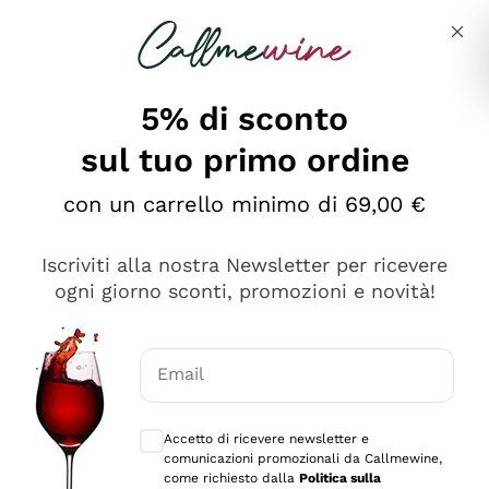
Salta al contenuto principale
Descrivi cosa stai cercando
5% di sconto
sul tuo primo ordine
Ottimo
con un carrello minimo di 69,00 €
4,5
/5
2.566
Iscriviti alla nostra Newsletter per ricevere
recensioni
ogni giorno sconti, promozioni e novità!
Le nostre recensioni a 4 e 5 stelle.
Clicca qui per leggerle tutte >
Email
Precedente
Successivo
Consensi opzionali per ricevere comunica
Accetto di ricevere newsletter e
Ieri
comunicazioni promozionali da Callmewine,
Ordine tutto ok, niente da dire a riguardo. Il sito in se
come richiesto dalla
Politica sulla