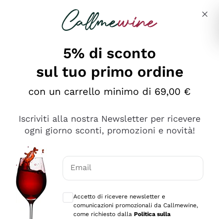
Salta al contenuto principale
Descrivi cosa stai cercando
5% di sconto
Callmewine: Vendita Vino Online
sul tuo primo ordine
Le nostre offerte: la scorta
perfetta inizia da qui!
con un carrello minimo di 69,00 €
Iscriviti alla nostra Newsletter per ricevere
ogni giorno sconti, promozioni e novità!
Email
Scopri
Scopri
Consensi opzionali per ricevere comunica
Accetto di ricevere newsletter e
comunicazioni promozionali da Callmewine,
come richiesto dalla
Politica sulla