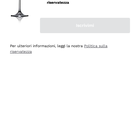
velocissima
riservatezza
Acquirente verificato
Iscrivimi
Ieri
Perfetti e attenti al cliente
Per ulteriori informazioni, leggi la nostra
Politica sulla
riservatezza
Acquirente verificato
2 Giorni Fa
Semplice nell'uso, puntuali e veloci.
Acquirente verificato
2 Giorni Fa
Ottima come sempre!