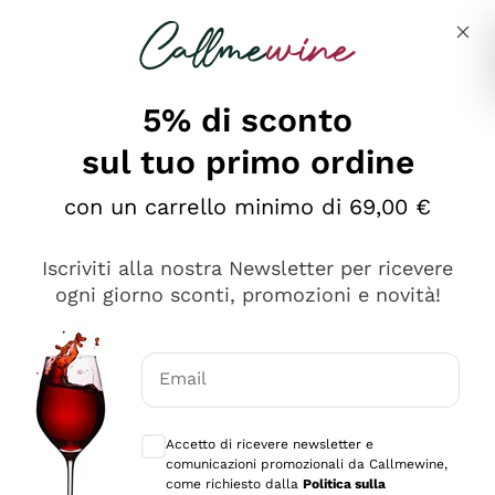
Salta al contenuto principale
Descrivi cosa stai cercando
5% di sconto
sul tuo primo ordine
Ottimo
con un carrello minimo di 69,00 €
4,5
/5
2.552
Iscriviti alla nostra Newsletter per ricevere
recensioni
ogni giorno sconti, promozioni e novità!
Le nostre recensioni a 4 e 5 stelle.
Clicca qui per leggerle tutte >
Email
Precedente
Successivo
Consensi opzionali per ricevere comunica
Accetto di ricevere newsletter e
Oggi
comunicazioni promozionali da Callmewine,
Ottima facilità di acquisto sul sito e consegna
come richiesto dalla
Politica sulla