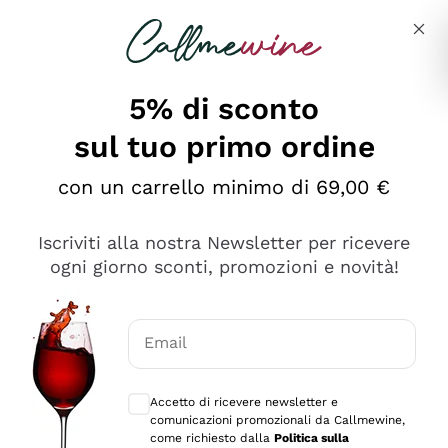
Salta al contenuto principale
Descrivi cosa stai cercando
5% di sconto
sul tuo primo ordine
Ottimo
con un carrello minimo di 69,00 €
4,5
/5
2.559
Iscriviti alla nostra Newsletter per ricevere
recensioni
ogni giorno sconti, promozioni e novità!
Le nostre recensioni a 4 e 5 stelle.
Clicca qui per leggerle tutte >
Email
Precedente
Successivo
Consensi opzionali per ricevere comunica
Accetto di ricevere newsletter e
Oggi
comunicazioni promozionali da Callmewine,
Il catalogo offre moltissime possibilità di scelta tra tanti
come richiesto dalla
Politica sulla