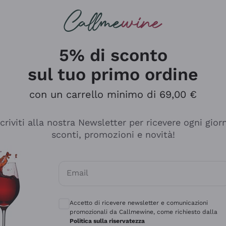
rcando
Champagne
Spumanti
Tutti i Vini
5% di sconto
sul tuo primo ordine
con un carrello minimo di 69,00 €
scriviti alla nostra Newsletter per ricevere ogni gior
sconti, promozioni e novità!
Email
Consensi opzionali per ricevere comunicaz
Accetto di ricevere newsletter e comunicazioni
promozionali da Callmewine, come richiesto dalla
sima
Politica sulla riservatezza