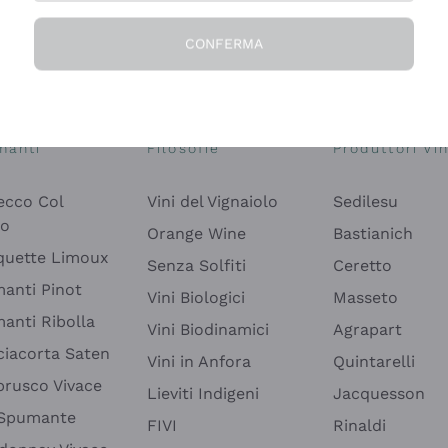
CONFERMA
Esplora il catalogo
manti
Filosofie
Produttori Vin
ecco Col
Vini del Vignaiolo
Sedilesu
do
Orange Wine
Bastianich
quette Limoux
Senza Solfiti
Ceretto
anti Pinot
Vini Biologici
Masseto
anti Ribolla
Vini Biodinamici
Agrapart
ciacorta Saten
Vini in Anfora
Quintarelli
rusco Vivace
Lieviti Indigeni
Jacquesson
 Spumante
FIVI
Rinaldi