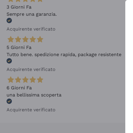
3 Giorni Fa
Sempre una garanzia.
Acquirente verificato
5 Giorni Fa
Tutto bene. spedizione rapida, package resistente
Acquirente verificato
6 Giorni Fa
una bellissima scoperta
Acquirente verificato