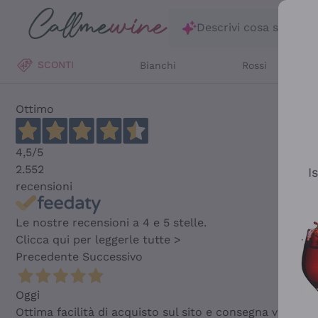
Salta al contenuto principale
Descrivi cosa stai ce
SCONTI
Bianchi
Rossi
Ottimo
4,5
/5
2.552
I
recensioni
Le nostre recensioni a 4 e 5 stelle.
Clicca qui per leggerle tutte >
Precedente
Successivo
Oggi
Ottima facilità di acquisto sul sito e consegna velocis