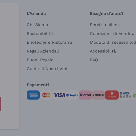
L'Azienda
Bisogno d'aiuto?
Chi Siamo
Servizio clienti
Sostenibilità
Condizioni di Vendita
Enoteche e Ristoranti
Modulo di recesso or
Regali Aziendali
Accessibilità
Buoni Regalo
FAQ
Guida ai Nostri Vini
Pagamenti