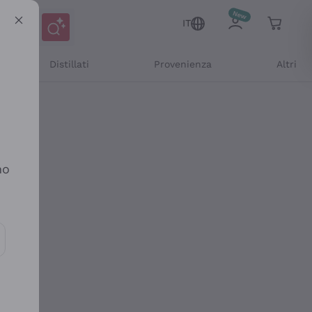
IT
Distillati
Provenienza
Altri
no
ioni e offerte personalizzate