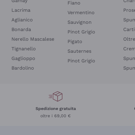
Gamay
Char
Fiano
Lacrima
Pros
Vermentino
Aglianico
Spum
Sauvignon
Bonarda
Cart
Pinot Grigio
Nerello Mascalese
Oltr
Pigato
Tignanello
Cre
Sauternes
Gaglioppo
Spum
Pinot Grigio
Bardolino
Spum
Spedizione gratuita
oltre i 69,00 €