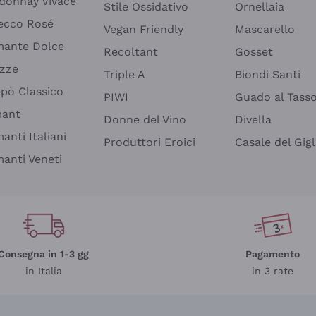
donnay Vivace
Stile Ossidativo
Ornellaia
ecco Rosé
Vegan Friendly
Mascarello
ante Dolce
Recoltant
Gosset
izze
Triple A
Biondi Santi
epò Classico
PIWI
Guado al Tass
mant
Donne del Vino
Divella
anti Italiani
Produttori Eroici
Casale del Gigl
anti Veneti
Consegna in 1-3 gg
Pagamento
in Italia
in 3 rate