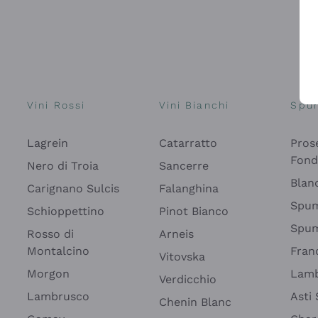
Vini Rossi
Vini Bianchi
Spu
Lagrein
Catarratto
Pros
Fon
Nero di Troia
Sancerre
Blan
Carignano Sulcis
Falanghina
Spum
Schioppettino
Pinot Bianco
Spum
Rosso di
Arneis
Montalcino
Fran
Vitovska
Morgon
Lamb
Verdicchio
Lambrusco
Asti
Chenin Blanc