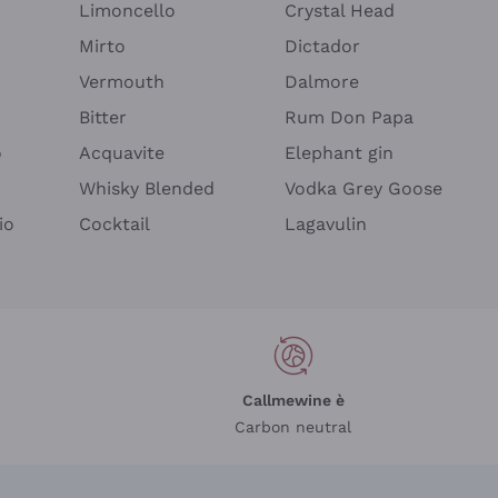
Limoncello
Crystal Head
Mirto
Dictador
Vermouth
Dalmore
Bitter
Rum Don Papa
o
Acquavite
Elephant gin
Whisky Blended
Vodka Grey Goose
io
Cocktail
Lagavulin
Callmewine è
Carbon neutral