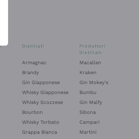
i
Distillati
Produttori
Distillati
Armagnac
Macallan
Brandy
Kraken
Gin Giapponese
Gin Mokey's
Whisky Giapponese
Bumbu
Whisky Scozzese
Gin Malfy
Bourbon
Sibona
Whisky Torbato
Campari
Grappa Bianca
Martini