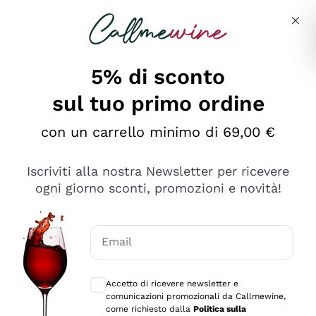
Salta al contenuto principale
Descrivi cosa stai cercando
5% di sconto
Callmewine: Vendita Vino Online
sul tuo primo ordine
Le nostre offerte: la scorta
perfetta inizia da qui!
con un carrello minimo di 69,00 €
Iscriviti alla nostra Newsletter per ricevere
ogni giorno sconti, promozioni e novità!
Email
Scopri
Scopri
Consensi opzionali per ricevere comunica
Accetto di ricevere newsletter e
comunicazioni promozionali da Callmewine,
come richiesto dalla
Politica sulla