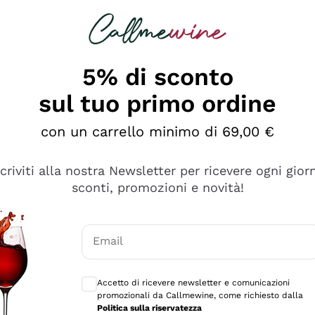
rcando
Champagne
Spumanti
Tutti i Vini
5% di sconto
sul tuo primo ordine
con un carrello minimo di 69,00 €
scriviti alla nostra Newsletter per ricevere ogni gior
sconti, promozioni e novità!
Email
Consensi opzionali per ricevere comunicaz
Accetto di ricevere newsletter e comunicazioni
promozionali da Callmewine, come richiesto dalla
se non è male ma secondo me ci sono alternative che hanno p
Politica sulla riservatezza