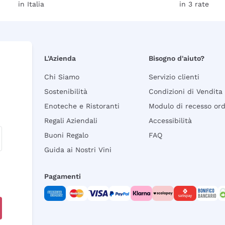
in Italia
in 3 rate
L'Azienda
Bisogno d'aiuto?
Chi Siamo
Servizio clienti
Sostenibilità
Condizioni di Vendita
Enoteche e Ristoranti
Modulo di recesso or
Regali Aziendali
Accessibilità
Buoni Regalo
FAQ
Guida ai Nostri Vini
Pagamenti