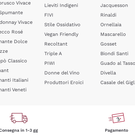
rusco Vivace
Lieviti Indigeni
Jacquesson
 Spumante
FIVI
Rinaldi
donnay Vivace
Stile Ossidativo
Ornellaia
ecco Rosé
Vegan Friendly
Mascarello
ante Dolce
Recoltant
Gosset
izze
Triple A
Biondi Santi
epò Classico
PIWI
Guado al Tass
mant
Donne del Vino
Divella
anti Italiani
Produttori Eroici
Casale del Gigl
anti Veneti
Consegna in 1-3 gg
Pagamento