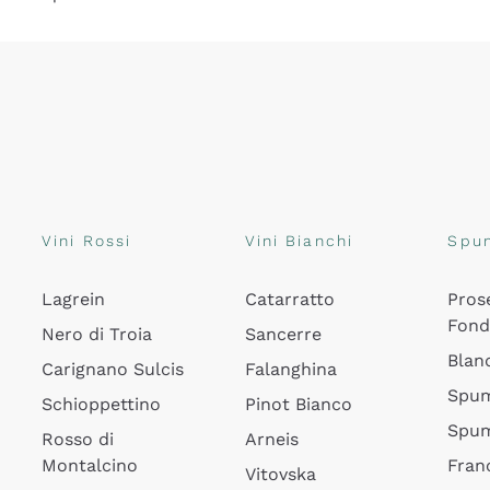
Vini Rossi
Vini Bianchi
Spu
Lagrein
Catarratto
Pros
Fon
Nero di Troia
Sancerre
Blan
Carignano Sulcis
Falanghina
Spum
Schioppettino
Pinot Bianco
Spum
Rosso di
Arneis
Montalcino
Fran
Vitovska