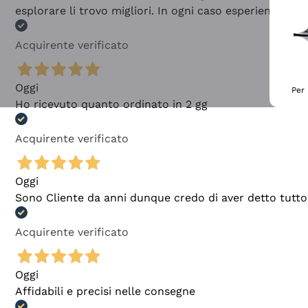
esplorare li trovo migliori. In ogni caso esperienza buo
Acquirente verificato
Oggi
Per 
Ho ricevuto quanto ordinato in 2 gg
Acquirente verificato
Oggi
Sono Cliente da anni dunque credo di aver detto tutto
Acquirente verificato
Oggi
Affidabili e precisi nelle consegne