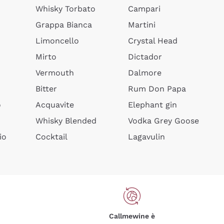
Whisky Torbato
Campari
Grappa Bianca
Martini
Limoncello
Crystal Head
Mirto
Dictador
Vermouth
Dalmore
Bitter
Rum Don Papa
o
Acquavite
Elephant gin
Whisky Blended
Vodka Grey Goose
io
Cocktail
Lagavulin
Callmewine è