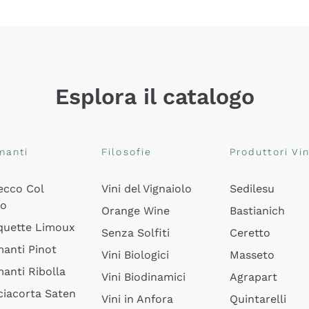
Esplora il catalogo
manti
Filosofie
Produttori Vin
ecco Col
Vini del Vignaiolo
Sedilesu
do
Orange Wine
Bastianich
quette Limoux
Senza Solfiti
Ceretto
anti Pinot
Vini Biologici
Masseto
anti Ribolla
Vini Biodinamici
Agrapart
ciacorta Saten
Vini in Anfora
Quintarelli