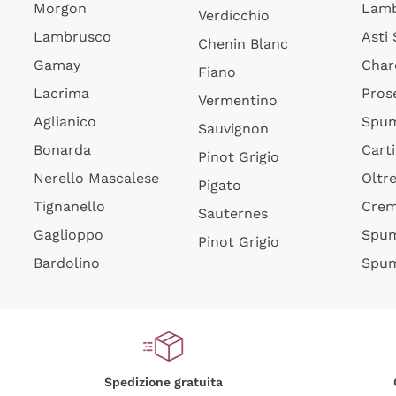
Morgon
Lamb
Verdicchio
Lambrusco
Asti
Chenin Blanc
Gamay
Char
Fiano
Lacrima
Pros
Vermentino
Aglianico
Spum
Sauvignon
Bonarda
Cart
Pinot Grigio
Nerello Mascalese
Oltr
Pigato
Tignanello
Cre
Sauternes
Gaglioppo
Spum
Pinot Grigio
Bardolino
Spum
Spedizione gratuita